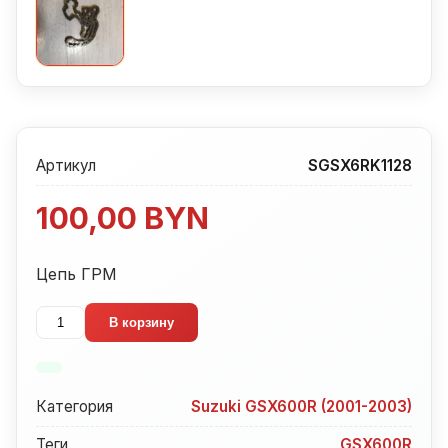
Артикул
SGSX6RK1128
100,00
BYN
Цепь ГРМ
Количество
В корзину
товара
Цепь
ГРМ
Категория
Suzuki GSX600R (2001-2003)
Suzuki
GSX600R
Теги
GSX600R