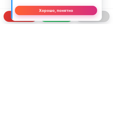
Хорошо, понятно
СВЯЗЬ С НАМИ
ТЕЛЕФОН:
+375 (29) 312-82-93
EMAIL:
j2motoby@gmail.com
ЮРИДИЧЕСКИЙ АДРЕС:
Беларусь, Гродненская обл. г.Лида
ул.Тухачевского д.55 кв.69