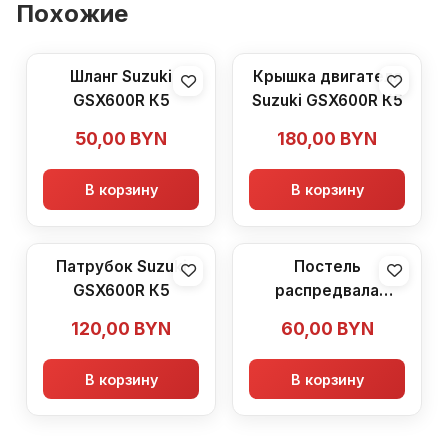
Похожие
Шланг Suzuki
Крышка двигателя
GSX600R К5
Suzuki GSX600R К5
50,00
BYN
180,00
BYN
В корзину
В корзину
Патрубок Suzuki
Постель
GSX600R К5
распредвала
Suzuki GSX600R К5
120,00
BYN
60,00
BYN
В корзину
В корзину