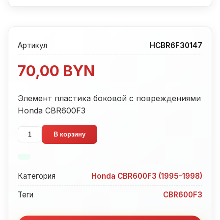
Артикул
HCBR6F30147
70,00
BYN
Элемент пластика боковой с повреждениями
Honda CBR600F3
Количество
В корзину
товара
Элемент
пластика
Категория
Honda CBR600F3 (1995-1998)
боковой
с
Теги
CBR600F3
повреждениями
Honda