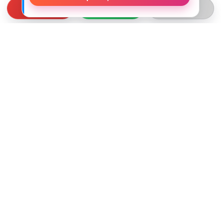
СВЯЗЬ С НАМИ
ТЕЛЕФОН:
+375 (29) 312-82-93
EMAIL:
j2motoby@gmail.com
ЮРИДИЧЕСКИЙ АДРЕС:
Беларусь, Гродненская обл. г.Лида
ул.Тухачевского д.55 кв.69
ВРЕМЯ РАБОТЫ:
ПН-ПТ: 10:00 - 19:00
СБ: 10:00 - 15:00