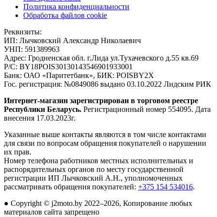
Политика конфиденциальности
Обработка файлов cookie
Реквизиты:
ИП:
Лычковский Александр Николаевич
УНП:
591389963
Адрес:
Гродненская обл. г.Лида ул.Тухачевского д.55 кв.69
Р/С:
BY18POIS30130143546901933001
Банк:
ОАО «Паритетбанк», БИК: POISBY2X
Гос. регистрация:
№0849086 выдано 03.10.2022 Лидским РИК
Интернет-магазин зарегистрирован в торговом реестре
Республики Беларусь.
Регистрационный номер 554095. Дата
внесения 17.03.2023г.
Указанные выше контакты являются в том числе контактами
для связи по вопросам обращения покупателей о нарушении
их прав.
Номер телефона работников местных исполнительных и
распорядительных органов по месту государственной
регистрации ИП Лычковский А.Н., уполномоченных
рассматривать обращения покупателей:
+375 154 534016
.
●
Copyright © j2moto.by 2022–2026, Копирование любых
материалов сайта запрещено