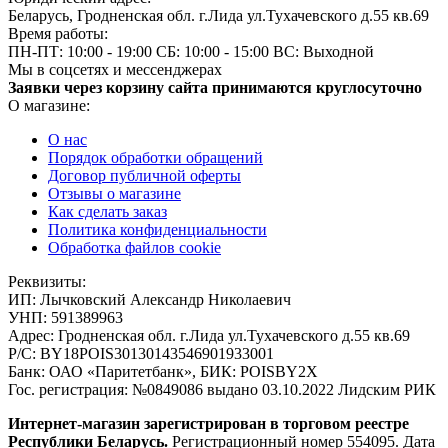
Беларусь, Гродненская обл. г.Лида ул.Тухачевского д.55 кв.69
Время работы:
ПН-ПТ: 10:00 - 19:00
СБ: 10:00 - 15:00
ВС: Выходной
Мы в соцсетях и мессенджерах
Заявки через корзину сайта принимаются круглосуточно
О магазине:
О нас
Порядок обработки обращений
Договор публичной оферты
Отзывы о магазине
Как сделать заказ
Политика конфиденциальности
Обработка файлов cookie
Реквизиты:
ИП:
Лычковский Александр Николаевич
УНП:
591389963
Адрес:
Гродненская обл. г.Лида ул.Тухачевского д.55 кв.69
Р/С:
BY18POIS30130143546901933001
Банк:
ОАО «Паритетбанк», БИК: POISBY2X
Гос. регистрация:
№0849086 выдано 03.10.2022 Лидским РИК
Интернет-магазин зарегистрирован в торговом реестре
Республики Беларусь.
Регистрационный номер 554095. Дата