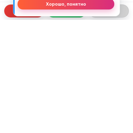
Хорошо, понятно
СВЯЗЬ С НАМИ
ТЕЛЕФОН:
+375 (29) 312-82-93
EMAIL:
j2motoby@gmail.com
ЮРИДИЧЕСКИЙ АДРЕС:
Беларусь, Гродненская обл. г.Лида
ул.Тухачевского д.55 кв.69
ВРЕМЯ РАБОТЫ:
ПН-ПТ: 10:00 - 19:00