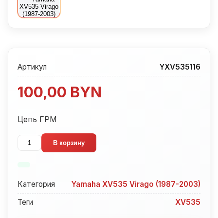
Артикул
YXV535116
100,00
BYN
Цепь ГРМ
Количество
В корзину
товара
Цепь
ГРМ
Категория
Yamaha XV535 Virago (1987-2003)
Yamaha
XV535
Теги
XV535
Virago