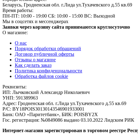
Беларусь, Гродненская обл. г.Лида ул.Тухачевского д.55 кв.69
Время работы:
ПН-ПТ: 10:00 - 19:00
СБ: 10:00 - 15:00
ВС: Выходной
Мы в соцсетях и мессенджерах
Заявки через корзину сайта принимаются круглосуточно
О магазине:
О нас
Порядок обработки обращений
Договор публичной оферты
Отзывы о магазине
Как сделать заказ
Политика конфиденциальности
Обработка файлов cookie
Реквизиты:
ИП:
Лычковский Александр Николаевич
УНП:
591389963
Адрес:
Гродненская обл. г.Лида ул.Тухачевского д.55 кв.69
Р/С:
BY18POIS30130143546901933001
Банк:
ОАО «Паритетбанк», БИК: POISBY2X
Гос. регистрация:
№0849086 выдано 03.10.2022 Лидским РИК
Интернет-магазин зарегистрирован в торговом реестре Респ