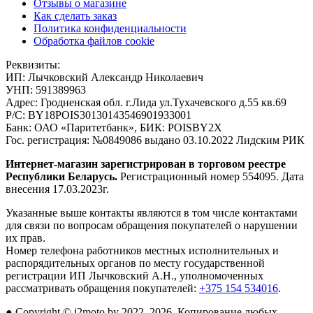
Отзывы о магазине
Как сделать заказ
Политика конфиденциальности
Обработка файлов cookie
Реквизиты:
ИП:
Лычковский Александр Николаевич
УНП:
591389963
Адрес:
Гродненская обл. г.Лида ул.Тухачевского д.55 кв.69
Р/С:
BY18POIS30130143546901933001
Банк:
ОАО «Паритетбанк», БИК: POISBY2X
Гос. регистрация:
№0849086 выдано 03.10.2022 Лидским РИК
Интернет-магазин зарегистрирован в торговом реестре
Республики Беларусь.
Регистрационный номер 554095. Дата
внесения 17.03.2023г.
Указанные выше контакты являются в том числе контактами
для связи по вопросам обращения покупателей о нарушении
их прав.
Номер телефона работников местных исполнительных и
распорядительных органов по месту государственной
регистрации ИП Лычковский А.Н., уполномоченных
рассматривать обращения покупателей:
+375 154 534016
.
●
Copyright © j2moto.by 2022–2026, Копирование любых