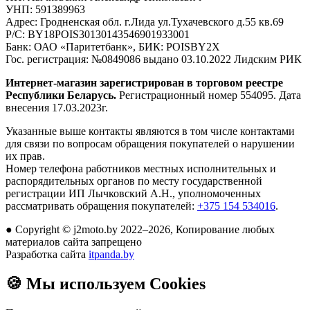
УНП:
591389963
Адрес:
Гродненская обл. г.Лида ул.Тухачевского д.55 кв.69
Р/С:
BY18POIS30130143546901933001
Банк:
ОАО «Паритетбанк», БИК: POISBY2X
Гос. регистрация:
№0849086 выдано 03.10.2022 Лидским РИК
Интернет-магазин зарегистрирован в торговом реестре
Республики Беларусь.
Регистрационный номер 554095. Дата
внесения 17.03.2023г.
Указанные выше контакты являются в том числе контактами
для связи по вопросам обращения покупателей о нарушении
их прав.
Номер телефона работников местных исполнительных и
распорядительных органов по месту государственной
регистрации ИП Лычковский А.Н., уполномоченных
рассматривать обращения покупателей:
+375 154 534016
.
●
Copyright © j2moto.by 2022–2026, Копирование любых
материалов сайта запрещено
Разработка сайта
itpanda.by
🍪
Мы используем Cookies