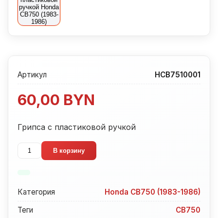
Артикул
HCB7510001
60,00
BYN
Грипса с пластиковой ручкой
Количество
В корзину
товара
Грипса
с
Категория
Honda CB750 (1983-1986)
пластиковой
ручкой
Теги
CB750