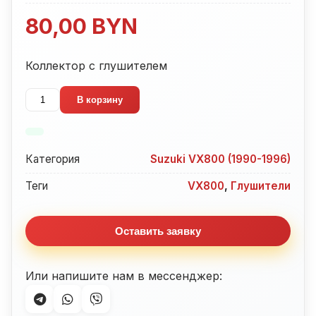
80,00
BYN
Коллектор с глушителем
Количество
В корзину
товара
Коллектор
с
Категория
Suzuki VX800 (1990-1996)
глушителем
Suzuki
Теги
VX800
,
Глушители
VX800
(1990-
Оставить заявку
1996)
Или напишите нам в мессенджер: