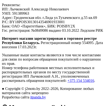
Реквизиты:
ИП:
Лычковский Александр Николаевич
УНП:
591389963
Адрес:
Гродненская обл. г.Лида ул.Тухачевского д.55 кв.69
Р/С:
BY18POIS30130143546901933001
Банк:
ОАО «Паритетбанк», БИК: POISBY2X
Гос. регистрация:
№0849086 выдано 03.10.2022 Лидским РИК
Интернет-магазин зарегистрирован в торговом реестре
Республики Беларусь.
Регистрационный номер 554095. Дата
внесения 17.03.2023г.
Указанные выше контакты являются в том числе контактами
для связи по вопросам обращения покупателей о нарушении
их прав.
Номер телефона работников местных исполнительных и
распорядительных органов по месту государственной
регистрации ИП Лычковский А.Н., уполномоченных
рассматривать обращения покупателей:
+375 154 534016
.
●
Copyright © j2moto.by 2022–2026, Копирование любых
материалов сайта запрещено
Разработка сайта
itpanda.by