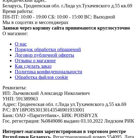
Юридический адрес:
Беларусь, Гродненская обл. г.Лида ул.Тухачевского д.55 кв.69
Время работы:
ПН-ПТ: 10:00 - 19:00
СБ: 10:00 - 15:00
ВС: Выходной
Мы в соцсетях и мессенджерах
Заявки через корзину сайта принимаются круглосуточно
О магазине:
О нас
Порядок обработки обращений
Договор публичной оферты
Отзывы о магазине
Как сделать заказ
Политика конфиденциальности
Обработка файлов cookie
Реквизиты:
ИП:
Лычковский Александр Николаевич
УНП:
591389963
Адрес:
Гродненская обл. г.Лида ул.Тухачевского д.55 кв.69
Р/С:
BY18POIS30130143546901933001
Банк:
ОАО «Паритетбанк», БИК: POISBY2X
Гос. регистрация:
№0849086 выдано 03.10.2022 Лидским РИК
Интернет-магазин зарегистрирован в торговом реестре
Республики Беларусь.
Регистрационный номер 554095. Дата