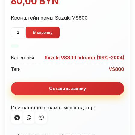
80,00
BYN
Кронштейн рамы Suzuki VS800
Количество
В корзину
товара
Кронштейн
рамы
Категория
Suzuki VS800 Intruder (1992-2004)
Suzuki
VS800
Теги
VS800
Оставить заявку
Или напишите нам в мессенджер: