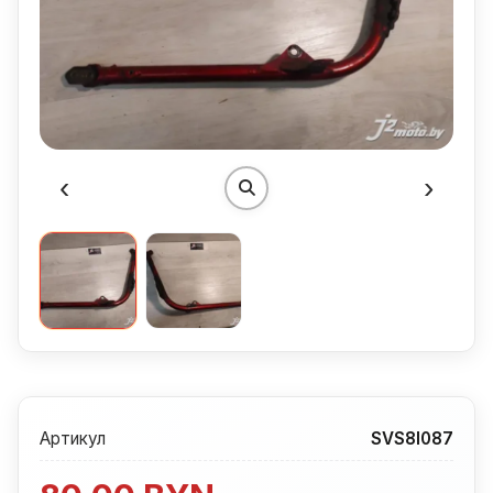
‹
›
Артикул
SVS8I087