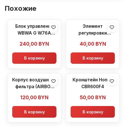
Похожие
Блок управления
Элемент
WBWA G W76A
регулировки
8401 Honda
рычага тормоза
240,00
BYN
40,00
BYN
CBR600F4
Honda CBR600F4
В корзину
В корзину
Корпус воздушного
Кронштейн Honda
фильтра (AIRBOX
CBR600F4
PP-MD30) Honda
120,00
BYN
50,00
BYN
CBR600F4
В корзину
В корзину