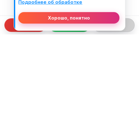
Подробнее об обработке
Хорошо, понятно
СВЯЗЬ С НАМИ
ТЕЛЕФОН:
+375 (29) 312-82-93
EMAIL:
j2motoby@gmail.com
ЮРИДИЧЕСКИЙ АДРЕС:
Беларусь, Гродненская обл. г.Лида
ул.Тухачевского д.55 кв.69