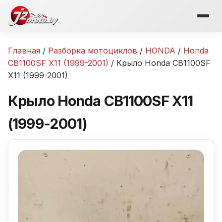
Перейти
к
содержимому
Главная
/
Разборка мотоциклов
/
HONDA
/
Honda
CB1100SF X11 (1999-2001)
/ Крыло Honda CB1100SF
X11 (1999-2001)
Крыло Honda CB1100SF X11
(1999-2001)