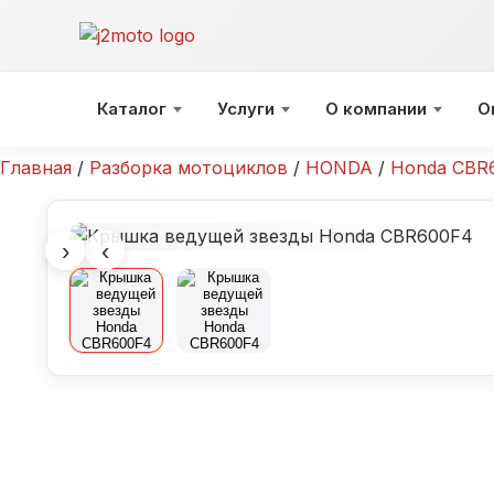
Перейти
к
содержимому
Каталог
Услуги
О компании
О
Главная
/
Разборка мотоциклов
/
HONDA
/
Honda CBR6
›
‹