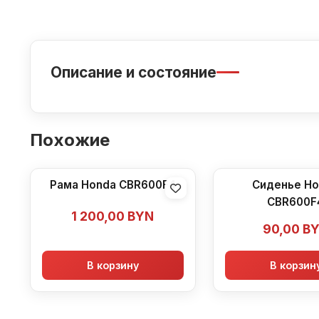
Описание и состояние
Похожие
Рама Honda CBR600F4
Сиденье H
CBR600F
1 200,00
BYN
90,00
B
В корзину
В корзин