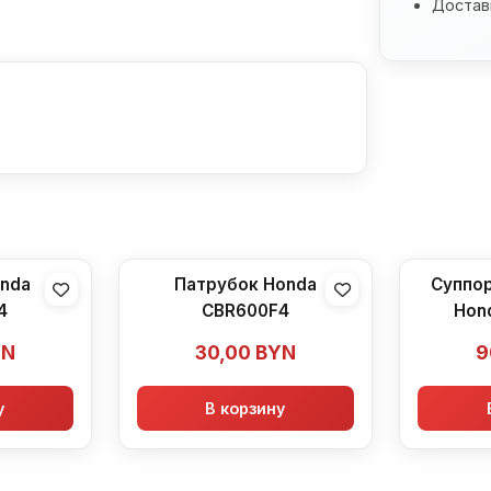
Доставк
onda
Патрубок Honda
Суппор
4
CBR600F4
Hon
YN
30,00
BYN
9
у
В корзину