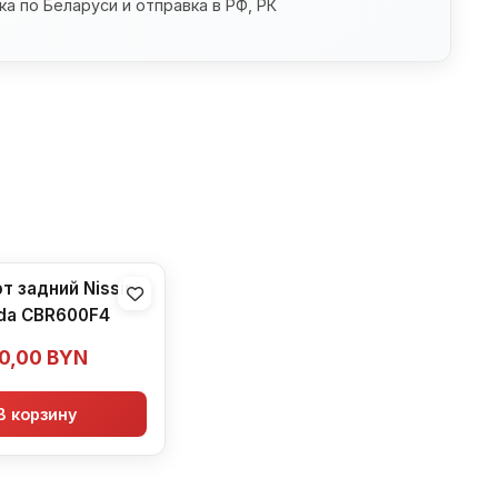
а по Беларуси и отправка в РФ, РК
т задний Nissin
da CBR600F4
0,00
BYN
В корзину