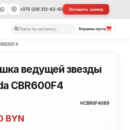
+375 (29) 312-82-93
Оставить заявку
Поиск
Корзина пуста
товаров
BR600F4
шка ведущей звезды
da CBR600F4
HCBR6F4089
00
BYN