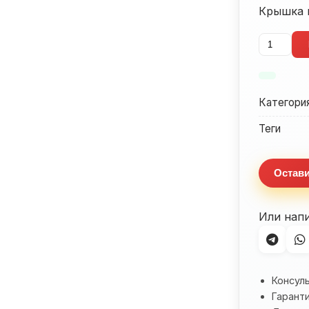
Крышка 
Количес
товара
Крышка
ведущей
Категори
звезды
Honda
Теги
CBR600F
Остави
Или нап
Консул
Гаранти