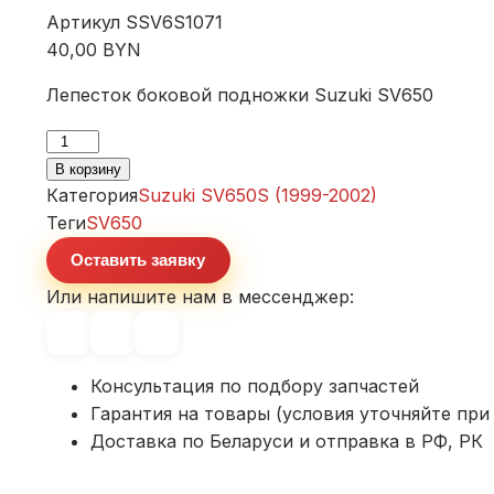
Артикул
SSV6S1071
40,00
BYN
Лепесток боковой подножки Suzuki SV650
Количество
товара
В корзину
Лепесток
Категория
Suzuki SV650S (1999-2002)
боковой
Теги
SV650
подножки
Оставить заявку
Suzuki
Или напишите нам в мессенджер:
SV650
Консультация по подбору запчастей
Гарантия на товары (условия уточняйте при 
Доставка по Беларуси и отправка в РФ, РК