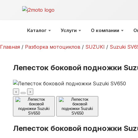
Перейти
к
содержимому
Каталог
Услуги
О компании
О
Главная
/
Разборка мотоциклов
/
SUZUKI
/
Suzuki SV6
Лепесток боковой подножки Suz
‹
›
Лепесток боковой подножки Suz