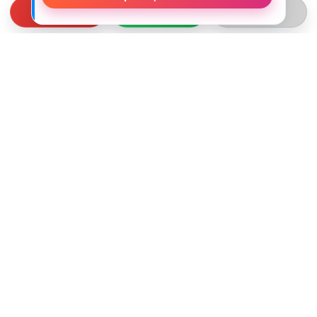
СВЯЗЬ С НАМИ
ТЕЛЕФОН:
+375 (29) 312-82-93
EMAIL:
j2motoby@gmail.com
ЮРИДИЧЕСКИЙ АДРЕС:
Беларусь, Гродненская обл. г.Лида
ул.Тухачевского д.55 кв.69
ВРЕМЯ РАБОТЫ:
ПН-ПТ: 10:00 - 19:00
СБ: 10:00 - 15:00