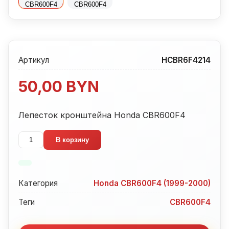
Артикул
HCBR6F4214
50,00
BYN
Лепесток кронштейна Honda CBR600F4
Количество
В корзину
товара
Лепесток
кронштейна
Категория
Honda CBR600F4 (1999-2000)
Honda
CBR600F4
Теги
CBR600F4