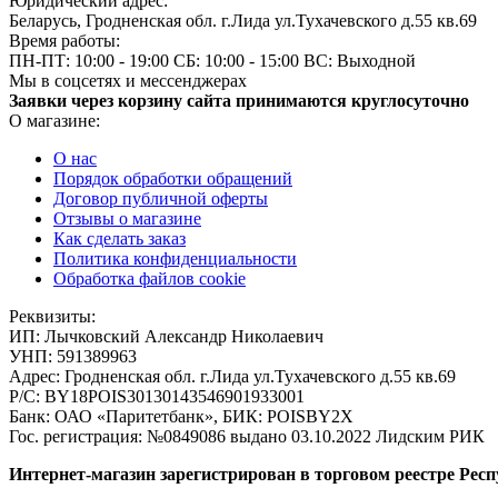
Юридический адрес:
Беларусь, Гродненская обл. г.Лида ул.Тухачевского д.55 кв.69
Время работы:
ПН-ПТ: 10:00 - 19:00
СБ: 10:00 - 15:00
ВС: Выходной
Мы в соцсетях и мессенджерах
Заявки через корзину сайта принимаются круглосуточно
О магазине:
О нас
Порядок обработки обращений
Договор публичной оферты
Отзывы о магазине
Как сделать заказ
Политика конфиденциальности
Обработка файлов cookie
Реквизиты:
ИП:
Лычковский Александр Николаевич
УНП:
591389963
Адрес:
Гродненская обл. г.Лида ул.Тухачевского д.55 кв.69
Р/С:
BY18POIS30130143546901933001
Банк:
ОАО «Паритетбанк», БИК: POISBY2X
Гос. регистрация:
№0849086 выдано 03.10.2022 Лидским РИК
Интернет-магазин зарегистрирован в торговом реестре Респ