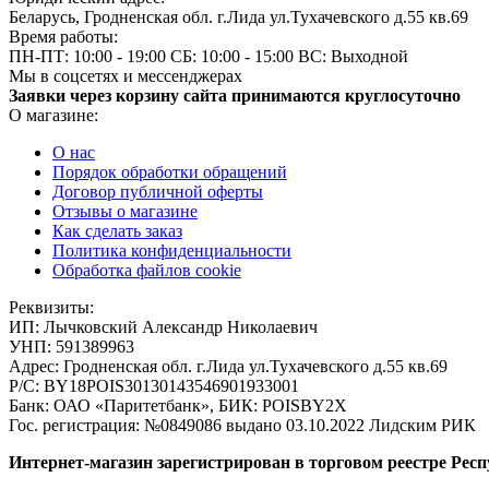
Беларусь, Гродненская обл. г.Лида ул.Тухачевского д.55 кв.69
Время работы:
ПН-ПТ: 10:00 - 19:00
СБ: 10:00 - 15:00
ВС: Выходной
Мы в соцсетях и мессенджерах
Заявки через корзину сайта принимаются круглосуточно
О магазине:
О нас
Порядок обработки обращений
Договор публичной оферты
Отзывы о магазине
Как сделать заказ
Политика конфиденциальности
Обработка файлов cookie
Реквизиты:
ИП:
Лычковский Александр Николаевич
УНП:
591389963
Адрес:
Гродненская обл. г.Лида ул.Тухачевского д.55 кв.69
Р/С:
BY18POIS30130143546901933001
Банк:
ОАО «Паритетбанк», БИК: POISBY2X
Гос. регистрация:
№0849086 выдано 03.10.2022 Лидским РИК
Интернет-магазин зарегистрирован в торговом реестре Респ