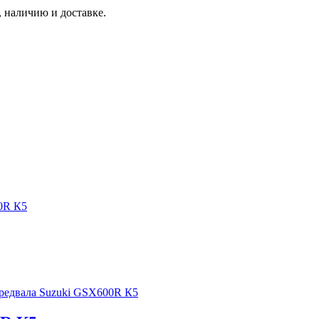
 наличию и доставке.
0R К5
предвала Suzuki GSX600R К5