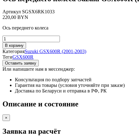
Артикул
SGSX6RK1033
220,00
BYN
Ось переднего колеса
Количество
товара
В корзину
Ось
Категория
Suzuki GSX600R (2001-2003)
переднего
Теги
GSX600R
колеса
Оставить заявку
Suzuki
Или напишите нам в мессенджер:
GSX600R
(2001-
Консультация по подбору запчастей
2003)
Гарантия на товары (условия уточняйте при заказе)
Доставка по Беларуси и отправка в РФ, РК
Описание и состояние
×
Заявка на расчёт