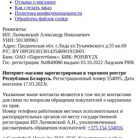
Отзывы о магазине
Как сделать заказ
Политика конфиденциальности
Обработка файлов cookie
Реквизиты:
ИП:
Лычковский Александр Николаевич
УНП:
591389963
Адрес:
Гродненская обл. г.Лида ул.Тухачевского д.55 кв.69
Р/С:
BY18POIS30130143546901933001
Банк:
ОАО «Паритетбанк», БИК: POISBY2X
Гос. регистрация:
№0849086 выдано 03.10.2022 Лидским РИК
Интернет-магазин зарегистрирован в торговом реестре
Республики Беларусь.
Регистрационный номер 554095. Дата
внесения 17.03.2023г.
Указанные выше контакты являются в том числе контактами
для связи по вопросам обращения покупателей о нарушении
их прав.
Номер телефона работников местных исполнительных и
распорядительных органов по месту государственной
регистрации ИП Лычковский А.Н., уполномоченных
рассматривать обращения покупателей:
+375 154 534016
.