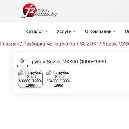
Перейти
к
содержимому
Каталог
Услуги
О компании
О
Главная
/
Разборка мотоциклов
/
SUZUKI
/
Suzuki VX8
›
‹