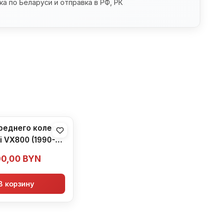
а по Беларуси и отправка в РФ, РК
реднего колеса
i VX800 (1990-
1996)
00,00
BYN
В корзину