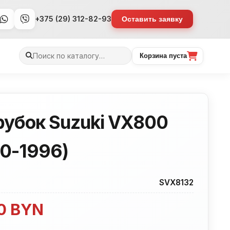
+375 (29) 312-82-93
Оставить заявку
Поиск
Корзина пуста
товаров
рубок Suzuki VX800
90-1996)
SVX8132
00
BYN