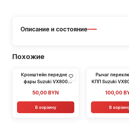
Описание и состояние
Похожие
Кронштейн передней
Рычаг перекл
фары Suzuki VX800
КПП Suzuki VX80
(1990-1996)
1996)
50,00
BYN
100,00
B
В корзину
В корзин