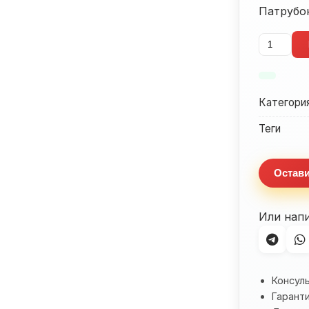
Патрубок
Количес
товара
Патрубо
Suzuki
Категори
VX800
(1990-
Теги
1996)
Остави
Или нап
Консул
Гаранти