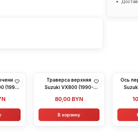
Доставк
ючения
Траверса верхняя
Ось пе
0 (1990-
Suzuki VX800 (1990-
Suzuk
1996)
YN
80,00
BYN
1
у
В корзину