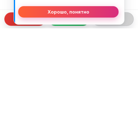
Хорошо, понятно
СВЯЗЬ С НАМИ
ТЕЛЕФОН:
+375 (29) 312-82-93
EMAIL:
j2motoby@gmail.com
ЮРИДИЧЕСКИЙ АДРЕС:
Беларусь, Гродненская обл. г.Лида
ул.Тухачевского д.55 кв.69