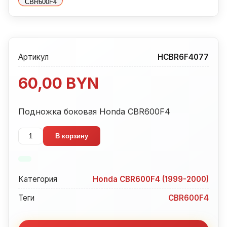
Артикул
HCBR6F4077
60,00
BYN
Подножка боковая Honda CBR600F4
Количество
В корзину
товара
Подножка
боковая
Категория
Honda CBR600F4 (1999-2000)
Honda
CBR600F4
Теги
CBR600F4