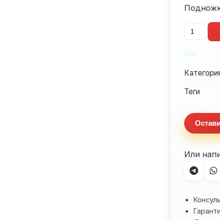
Подножк
Количес
товара
Поднож
боковая
Категори
Honda
CBR600F
Теги
(2001-
2006)
Остави
Или нап
Консул
Гаранти