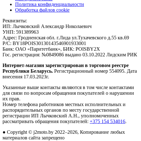
Политика конфиденциальности
Обработка файлов cookie
Реквизиты:
ИП:
Лычковский Александр Николаевич
УНП:
591389963
Адрес:
Гродненская обл. г.Лида ул.Тухачевского д.55 кв.69
Р/С:
BY18POIS30130143546901933001
Банк:
ОАО «Паритетбанк», БИК: POISBY2X
Гос. регистрация:
№0849086 выдано 03.10.2022 Лидским РИК
Интернет-магазин зарегистрирован в торговом реестре
Республики Беларусь.
Регистрационный номер 554095. Дата
внесения 17.03.2023г.
Указанные выше контакты являются в том числе контактами
для связи по вопросам обращения покупателей о нарушении
их прав.
Номер телефона работников местных исполнительных и
распорядительных органов по месту государственной
регистрации ИП Лычковский А.Н., уполномоченных
рассматривать обращения покупателей:
+375 154 534016
.
●
Copyright © j2moto.by 2022–2026, Копирование любых
материалов сайта запрещено