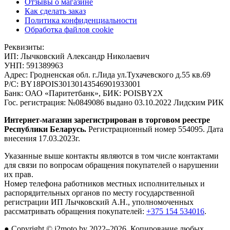
Отзывы о магазине
Как сделать заказ
Политика конфиденциальности
Обработка файлов cookie
Реквизиты:
ИП:
Лычковский Александр Николаевич
УНП:
591389963
Адрес:
Гродненская обл. г.Лида ул.Тухачевского д.55 кв.69
Р/С:
BY18POIS30130143546901933001
Банк:
ОАО «Паритетбанк», БИК: POISBY2X
Гос. регистрация:
№0849086 выдано 03.10.2022 Лидским РИК
Интернет-магазин зарегистрирован в торговом реестре
Республики Беларусь.
Регистрационный номер 554095. Дата
внесения 17.03.2023г.
Указанные выше контакты являются в том числе контактами
для связи по вопросам обращения покупателей о нарушении
их прав.
Номер телефона работников местных исполнительных и
распорядительных органов по месту государственной
регистрации ИП Лычковский А.Н., уполномоченных
рассматривать обращения покупателей:
+375 154 534016
.
●
Copyright © j2moto.by 2022–2026, Копирование любых