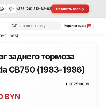
+375 (29) 312-82-93
Оставить заявку
Поиск
Корзина пуста
товаров
983-1986)
аг заднего тормоза
da CB750 (1983-1986)
HCB7510009
00
BYN