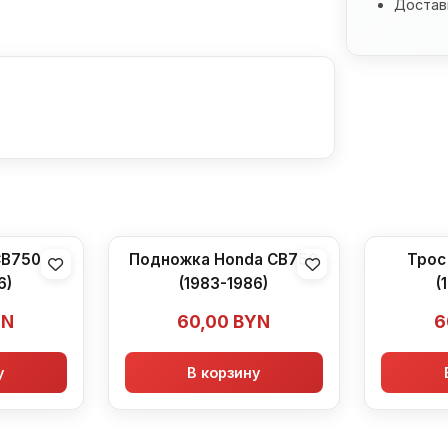
Доставк
CB750
Подножка Honda CB750
Трос
6)
(1983-1986)
(
YN
60,00
BYN
6
у
В корзину