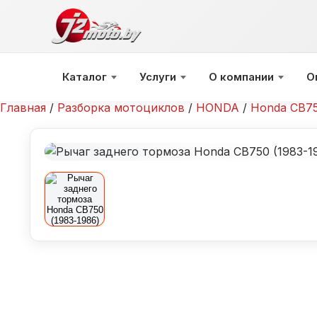
Перейти
к
содержимому
Каталог
Услуги
О компании
О
Главная
/
Разборка мотоциклов
/
HONDA
/
Honda CB75