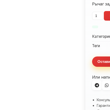
Рычаг за
Количес
товара
Рычаг
заднего
Категори
тормоза
Honda
Теги
CB750
(1983-
Остави
1986)
Или нап
Консул
Гаранти