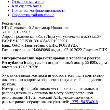
Отзывы о магазине
Как сделать заказ
Политика конфиденциальности
Обработка файлов cookie
Реквизиты:
ИП:
Лычковский Александр Николаевич
УНП:
591389963
Адрес:
Гродненская обл. г.Лида ул.Тухачевского д.55 кв.69
Р/С:
BY18POIS30130143546901933001
Банк:
ОАО «Паритетбанк», БИК: POISBY2X
Гос. регистрация:
№0849086 выдано 03.10.2022 Лидским РИК
Интернет-магазин зарегистрирован в торговом реестре
Республики Беларусь.
Регистрационный номер 554095. Дата
внесения 17.03.2023г.
Указанные выше контакты являются в том числе контактами
для связи по вопросам обращения покупателей о нарушении
их прав.
Номер телефона работников местных исполнительных и
распорядительных органов по месту государственной
регистрации ИП Лычковский А.Н., уполномоченных
рассматривать обращения покупателей:
+375 154 534016
.