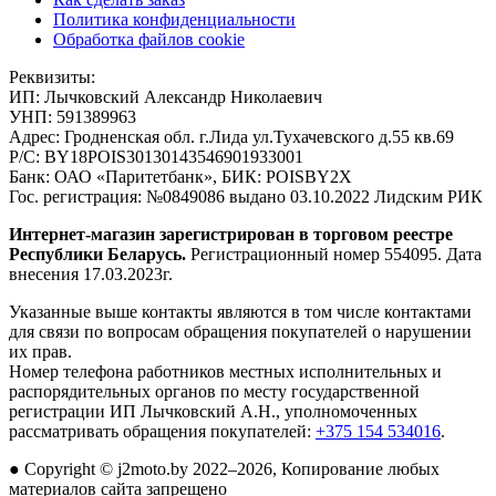
Политика конфиденциальности
Обработка файлов cookie
Реквизиты:
ИП:
Лычковский Александр Николаевич
УНП:
591389963
Адрес:
Гродненская обл. г.Лида ул.Тухачевского д.55 кв.69
Р/С:
BY18POIS30130143546901933001
Банк:
ОАО «Паритетбанк», БИК: POISBY2X
Гос. регистрация:
№0849086 выдано 03.10.2022 Лидским РИК
Интернет-магазин зарегистрирован в торговом реестре
Республики Беларусь.
Регистрационный номер 554095. Дата
внесения 17.03.2023г.
Указанные выше контакты являются в том числе контактами
для связи по вопросам обращения покупателей о нарушении
их прав.
Номер телефона работников местных исполнительных и
распорядительных органов по месту государственной
регистрации ИП Лычковский А.Н., уполномоченных
рассматривать обращения покупателей:
+375 154 534016
.
●
Copyright © j2moto.by 2022–2026, Копирование любых
материалов сайта запрещено