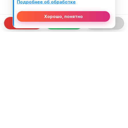
Подробнее об обработке
Хорошо, понятно
СВЯЗЬ С НАМИ
ТЕЛЕФОН:
+375 (29) 312-82-93
EMAIL:
j2motoby@gmail.com
ЮРИДИЧЕСКИЙ АДРЕС:
Беларусь, Гродненская обл. г.Лида
ул.Тухачевского д.55 кв.69