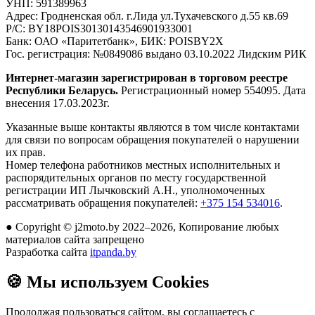
УНП:
591389963
Адрес:
Гродненская обл. г.Лида ул.Тухачевского д.55 кв.69
Р/С:
BY18POIS30130143546901933001
Банк:
ОАО «Паритетбанк», БИК: POISBY2X
Гос. регистрация:
№0849086 выдано 03.10.2022 Лидским РИК
Интернет-магазин зарегистрирован в торговом реестре
Республики Беларусь.
Регистрационный номер 554095. Дата
внесения 17.03.2023г.
Указанные выше контакты являются в том числе контактами
для связи по вопросам обращения покупателей о нарушении
их прав.
Номер телефона работников местных исполнительных и
распорядительных органов по месту государственной
регистрации ИП Лычковский А.Н., уполномоченных
рассматривать обращения покупателей:
+375 154 534016
.
●
Copyright © j2moto.by 2022–2026, Копирование любых
материалов сайта запрещено
Разработка сайта
itpanda.by
🍪
Мы используем Cookies
Продолжая пользоваться сайтом, вы соглашаетесь с