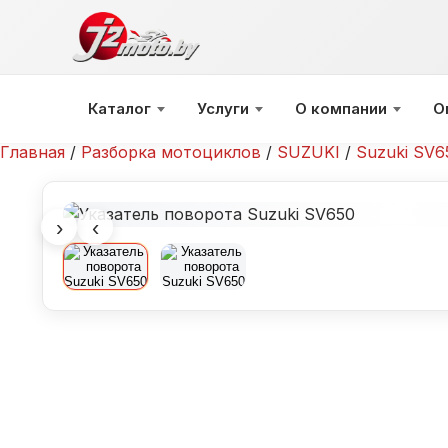
Перейти
к
содержимому
Каталог
Услуги
О компании
О
Главная
/
Разборка мотоциклов
/
SUZUKI
/
Suzuki SV6
›
‹