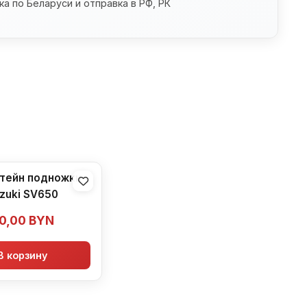
а по Беларуси и отправка в РФ, РК
тейн подножки
zuki SV650
0,00
BYN
В корзину