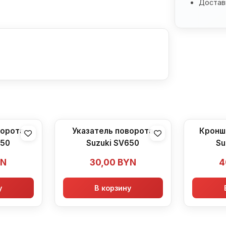
Доставк
ворота
Указатель поворота
Кронш
650
Suzuki SV650
Su
YN
30,00
BYN
4
у
В корзину