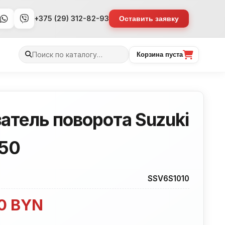
+375 (29) 312-82-93
Оставить заявку
Поиск
Корзина пуста
товаров
атель поворота Suzuki
50
SSV6S1010
00
BYN