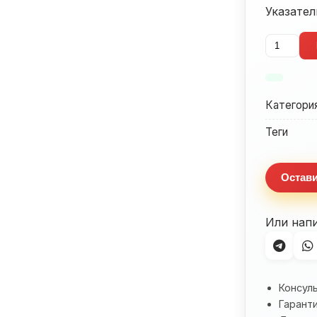
Указател
Количес
товара
Указател
поворот
Категори
Suzuki
SV650
Теги
Остави
Или нап
Консул
Гаранти