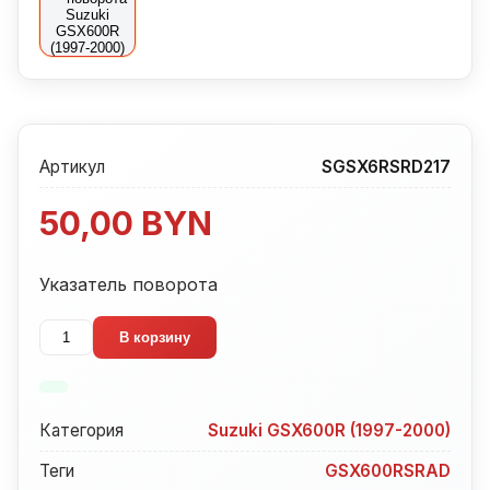
Артикул
SGSX6RSRD217
50,00
BYN
Указатель поворота
Количество
В корзину
товара
Указатель
поворота
Категория
Suzuki GSX600R (1997-2000)
Suzuki
GSX600R
Теги
GSX600RSRAD