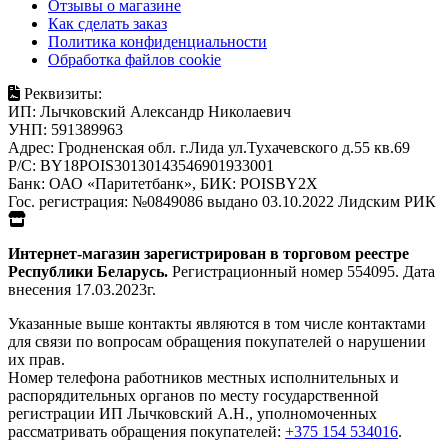
Отзывы о магазине
Как сделать заказ
Политика конфиденциальности
Обработка файлов cookie
Реквизиты:
ИП:
Лычковский Александр Николаевич
УНП:
591389963
Адрес:
Гродненская обл. г.Лида ул.Тухачевского д.55 кв.69
Р/С:
BY18POIS30130143546901933001
Банк:
ОАО «Паритетбанк», БИК: POISBY2X
Гос. регистрация:
№0849086 выдано 03.10.2022 Лидским РИК
Интернет-магазин зарегистрирован в торговом реестре
Республики Беларусь.
Регистрационный номер 554095. Дата
внесения 17.03.2023г.
Указанные выше контакты являются в том числе контактами
для связи по вопросам обращения покупателей о нарушении
их прав.
Номер телефона работников местных исполнительных и
распорядительных органов по месту государственной
регистрации ИП Лычковский А.Н., уполномоченных
рассматривать обращения покупателей:
+375 154 534016
.