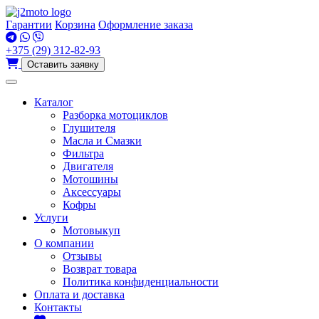
Перейти
к
Гарантии
Корзина
Оформление заказа
содержимому
+375 (29) 312-82-93
Оставить заявку
Каталог
Разборка мотоциклов
Глушителя
Масла и Смазки
Фильтра
Двигателя
Мотошины
Аксессуары
Кофры
Услуги
Мотовыкуп
О компании
Отзывы
Возврат товара
Политика конфиденциальности
Оплата и доставка
Контакты