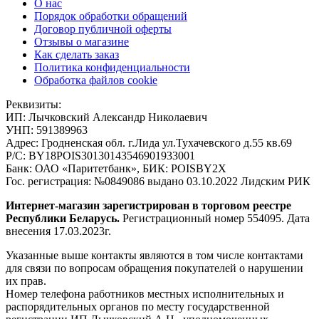
О нас
Порядок обработки обращений
Договор публичной оферты
Отзывы о магазине
Как сделать заказ
Политика конфиденциальности
Обработка файлов cookie
Реквизиты:
ИП:
Лычковский Александр Николаевич
УНП:
591389963
Адрес:
Гродненская обл. г.Лида ул.Тухачевского д.55 кв.69
Р/С:
BY18POIS30130143546901933001
Банк:
ОАО «Паритетбанк», БИК: POISBY2X
Гос. регистрация:
№0849086 выдано 03.10.2022 Лидским РИК
Интернет-магазин зарегистрирован в торговом реестре
Республики Беларусь.
Регистрационный номер 554095. Дата
внесения 17.03.2023г.
Указанные выше контакты являются в том числе контактами
для связи по вопросам обращения покупателей о нарушении
их прав.
Номер телефона работников местных исполнительных и
распорядительных органов по месту государственной