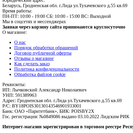
Юридический адрес:
Беларусь, Гродненская обл. г.Лида ул.Тухачевского д.55 кв.69
Время работы:
ПН-ПТ: 10:00 - 19:00
СБ: 10:00 - 15:00
ВС: Выходной
Мы в соцсетях и мессенджерах
Заявки через корзину сайта принимаются круглосуточно
О магазине:
О нас
Порядок обработки обращений
Договор публичной оферты
Отзывы о магазине
Как сделать заказ
Политика конфиденциальности
Обработка файлов cookie
Реквизиты:
ИП:
Лычковский Александр Николаевич
УНП:
591389963
Адрес:
Гродненская обл. г.Лида ул.Тухачевского д.55 кв.69
Р/С:
BY18POIS30130143546901933001
Банк:
ОАО «Паритетбанк», БИК: POISBY2X
Гос. регистрация:
№0849086 выдано 03.10.2022 Лидским РИК
Интернет-магазин зарегистрирован в торговом реестре Респ