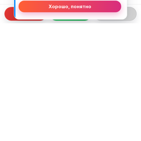
Хорошо, понятно
СВЯЗЬ С НАМИ
ТЕЛЕФОН:
+375 (29) 312-82-93
EMAIL:
j2motoby@gmail.com
ЮРИДИЧЕСКИЙ АДРЕС:
Беларусь, Гродненская обл. г.Лида
ул.Тухачевского д.55 кв.69
ВРЕМЯ РАБОТЫ: