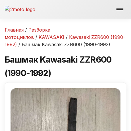
Перейти
к
содержимому
Главная
/
Разборка
мотоциклов
/
KAWASAKI
/
Kawasaki ZZR600 (1990-
1992)
/ Башмак Kawasaki ZZR600 (1990-1992)
Башмак Kawasaki ZZR600
(1990-1992)