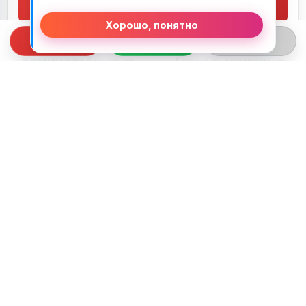
В корзину
В корзину
Хорошо, понятно
Кронштейн боковой
Главный тормозной
подножки Kawasaki
цилиндр заднего
ZZR600 (1990-1992)
тормоза (машинка)
140,00
BYN
80,00
BYN
Kawasaki ZZR600
(1990-1992)
В корзину
В корзину
Патрубок Kawasaki
Суппорт Kawasaki
ZZR600 (1990-1992)
ZZR600 (1990-1992)
40,00
BYN
60,00
BYN
В корзину
В корзину