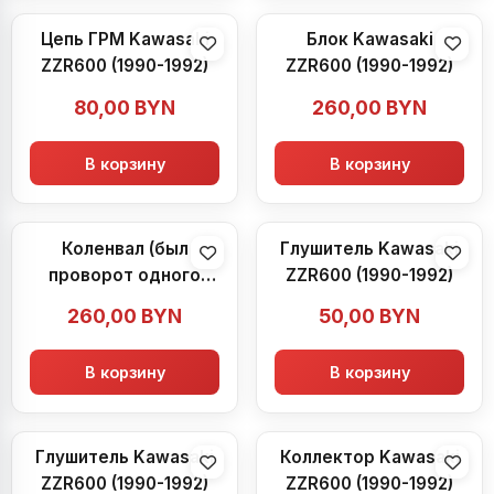
Цепь ГРМ Kawasaki
Блок Kawasaki
ZZR600 (1990-1992)
ZZR600 (1990-1992)
80,00
BYN
260,00
BYN
В корзину
В корзину
Коленвал (был
Глушитель Kawasaki
проворот одного
ZZR600 (1990-1992)
вкладыша износ на
260,00
BYN
50,00
BYN
фото) с поршнями и
вкладышами
В корзину
В корзину
Kawasaki ZZR600
(1990-1992)
Глушитель Kawasaki
Коллектор Kawasaki
ZZR600 (1990-1992)
ZZR600 (1990-1992)