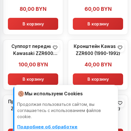
(1990-1992)
(1990-1992)
80,00
BYN
60,00
BYN
В корзину
В корзину
Суппорт передний
Кронштейн Kawasaki
Kawasaki ZZR600
ZZR600 (1990-1992)
(1990-1992)
100,00
BYN
40,00
BYN
В корзину
В корзину
Мы используем Cookies
Прогрессия Kawasaki
Радиатор Kawasaki
Продолжая пользоваться сайтом, вы
ZZR600 (1990-1992)
ZZR600 (1990-1992)
соглашаетесь с использованием файлов
cookie.
100,00
BYN
200,00
BYN
Подробнее об обработке