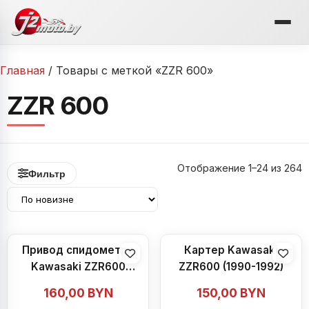
Перейти
к
содержимому
Главная
/ Товары с меткой «ZZR 600»
ZZR 600
С
Отображение 1–24 из 264
Фильтр
с
н
Привод спидометра
Картер Kawasaki
Kawasaki ZZR600
ZZR600 (1990-1992)
(1990-1992)
160,00
BYN
150,00
BYN