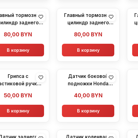
авный тормозной
Главный тормозной
Г
илиндр заднего
цилиндр заднего
ц
ормоза (машинка)
тормоза (машинка)
80,00
BYN
80,00
BYN
Honda CBR600F2
Honda CBR600F2
(1991-1994)
CB
В корзину
В корзину
Грипса с
Датчик боковой
астиковой ручкой
подножки Honda
Honda CBR600F2
CBR600F2 (1991-1994)
50,00
BYN
40,00
BYN
(1991-1994)
В корзину
В корзину
Датчик заднего
Датчик коленвала