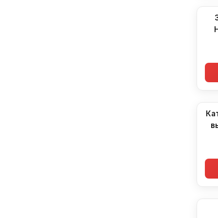
Ка
в
пр
CBR