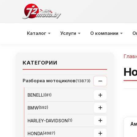
Перейти
к
содержимому
Каталог
Услуги
О компании
О
Глав
КАТЕГОРИИ
Ho
Разборка мотоциклов
(13873)
BENELLI
(81)
BMW
(592)
HARLEY-DAVIDSON
(1)
Ам
HONDA
(4987)