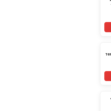
те
CBR