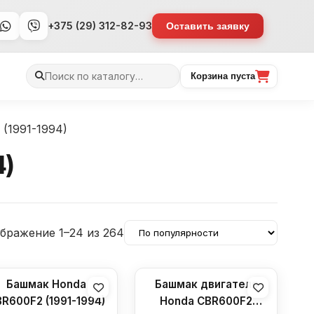
+375 (29) 312-82-93
Оставить заявку
Поиск
Корзина пуста
товаров
(1991-1994)
4)
бражение 1–24 из 264
Башмак Honda
Башмак двигателя
R600F2 (1991-1994)
Honda CBR600F2