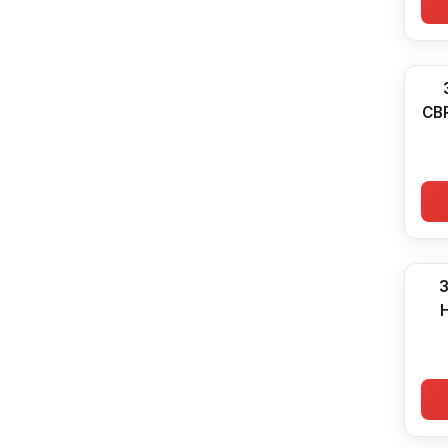
CBR
З