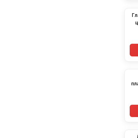
Гл
ц
т
пл