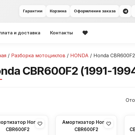
Гарантии
Корзина
Оформление заказа
плата и доставка
Контакты
ная
/
Разборка мотоциклов
/
HONDA
/ Honda CBR600F2 
nda CBR600F2 (1991-199
Ото
ортизатор Honda
Амортизатор Honda
CBR600F2
CBR600F2
CB