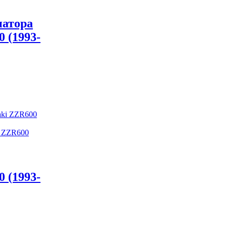
иатора
 (1993-
i ZZR600
 (1993-