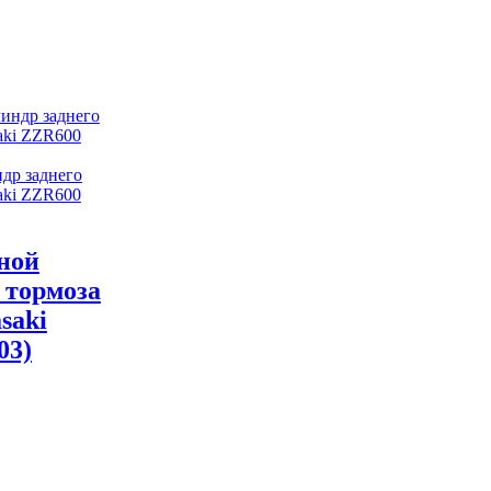
др заднего
aki ZZR600
ной
 тормоза
saki
03)