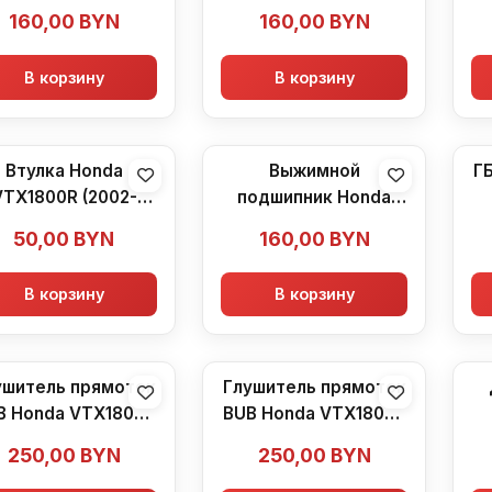
2007)
2007)
160,00
BYN
160,00
BYN
В корзину
В корзину
Втулка Honda
Выжимной
Г
VTX1800R (2002-
подшипник Honda
2007)
VTX1800R (2002-
50,00
BYN
160,00
BYN
2007)
В корзину
В корзину
ушитель прямоток
Глушитель прямоток
B Honda VTX1800R
BUB Honda VTX1800R
(2002-2007)
(2002-2007)
250,00
BYN
250,00
BYN