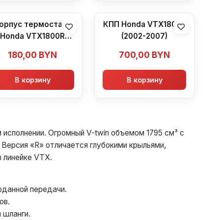
орпус термостата
КПП Honda VTX1800R
Honda VTX1800R
(2002-2007)
(2002-2007)
180,00
BYN
700,00
BYN
В корзину
В корзину
 исполнении. Огромный V-twin объемом 1795 см³ с
Версия «R» отличается глубокими крыльями,
 линейке VTX.
рданной передачи.
ов.
 шланги.