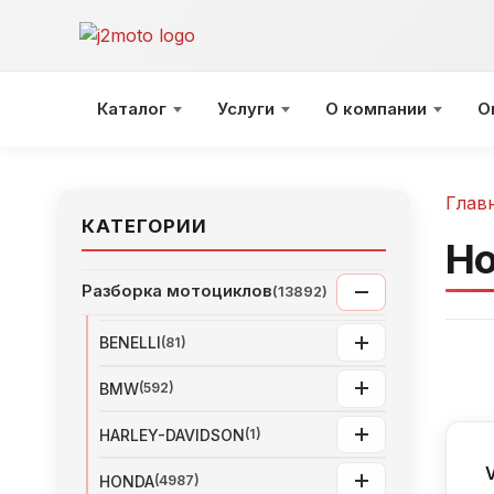
Перейти
к
содержимому
Каталог
Услуги
О компании
О
Глав
КАТЕГОРИИ
Ho
Разборка мотоциклов
(13892)
BENELLI
(81)
BMW
(592)
HARLEY-DAVIDSON
(1)
HONDA
(4987)