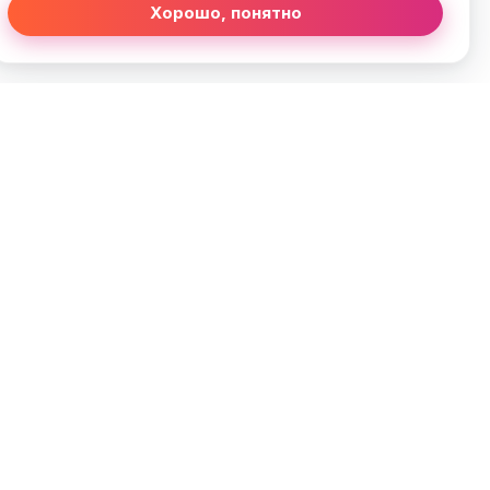
Хорошо, понятно
щений
ты
ости