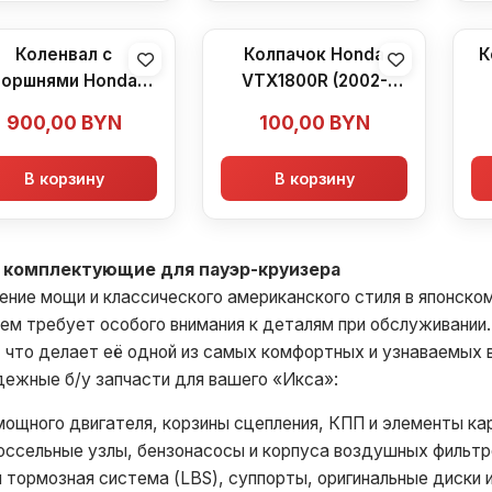
Коленвал с
Колпачок Honda
К
поршнями Honda
VTX1800R (2002-
VTX1800R (2002-
2007)
900,00
BYN
100,00
BYN
2007)
В корзину
В корзину
— комплектующие для пауэр-круизера
ение мощи и классического американского стиля в японском
 требует особого внимания к деталям при обслуживании. 
 что делает её одной из самых комфортных и узнаваемых в
ежные б/у запчасти для вашего «Икса»:
ощного двигателя, корзины сцепления, КПП и элементы ка
оссельные узлы, бензонасосы и корпуса воздушных фильтр
тормозная система (LBS), суппорты, оригинальные диски и