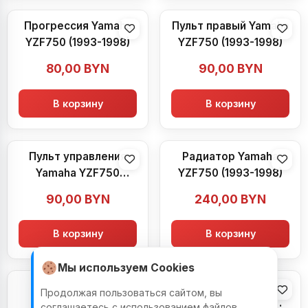
Прогрессия Yamaha
Пульт правый Yamaha
YZF750 (1993-1998)
YZF750 (1993-1998)
80,00
BYN
90,00
BYN
В корзину
В корзину
Пульт управления
Радиатор Yamaha
Yamaha YZF750
YZF750 (1993-1998)
(1993-1998)
90,00
BYN
240,00
BYN
В корзину
В корзину
Мы используем Cookies
Расширительный
Реактивная тяга
Продолжая пользоваться сайтом, вы
бачок Yamaha
Yamaha YZF750
соглашаетесь с использованием файлов