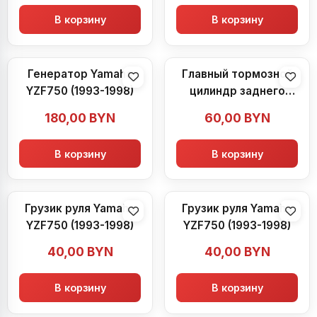
В корзину
В корзину
Генератор Yamaha
Главный тормозной
YZF750 (1993-1998)
цилиндр заднего
тормоза с
180,00
BYN
60,00
BYN
расширительным
бачком Yamaha
В корзину
В корзину
YZF750 (1993-1998)
Грузик руля Yamaha
Грузик руля Yamaha
YZF750 (1993-1998)
YZF750 (1993-1998)
40,00
BYN
40,00
BYN
В корзину
В корзину