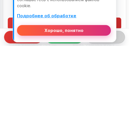
YZF750 (1993-1998)
(1993-1998)
cookie.
70,00
BYN
30,00
BYN
Подробнее об обработке
В корзину
В корзину
Хорошо, понятно
Реле Yamaha YZF750
Реле Yamaha YZF750
(1993-1998)
(1993-1998)
40,00
BYN
80,00
BYN
В корзину
В корзину
Рычаг заднего
Рычаг переключения
тормоза Yamaha
КПП Yamaha YZF750
YZF750 (1993-1998)
(1993-1998)
80,00
BYN
80,00
BYN