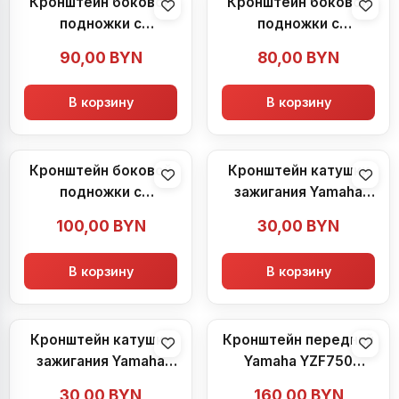
Кронштейн боковой
Кронштейн боковой
подножки с
подножки с
подножкой Yamaha
подножкой Yamaha
90,00
BYN
80,00
BYN
YZF750 (1993-1998)
YZF750 (1993-1998)
В корзину
В корзину
Кронштейн боковой
Кронштейн катушки
подножки с
зажигания Yamaha
подножкой и
YZF750 (1993-1998)
100,00
BYN
30,00
BYN
датчиком тормоза
Yamaha YZF750
В корзину
В корзину
(1993-1998)
Кронштейн катушки
Кронштейн передний
зажигания Yamaha
Yamaha YZF750
YZF750 (1993-1998)
(1993-1998)
30,00
BYN
160,00
BYN