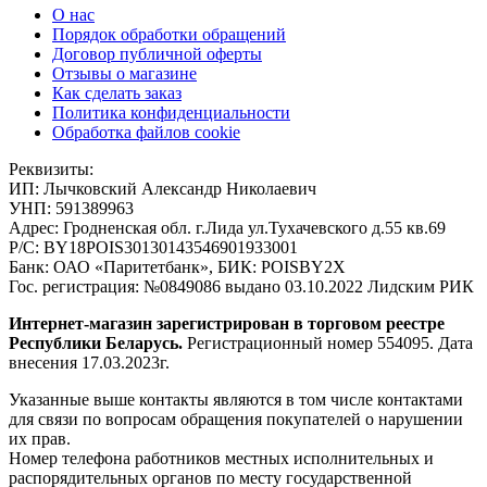
О нас
Порядок обработки обращений
Договор публичной оферты
Отзывы о магазине
Как сделать заказ
Политика конфиденциальности
Обработка файлов cookie
Реквизиты:
ИП:
Лычковский Александр Николаевич
УНП:
591389963
Адрес:
Гродненская обл. г.Лида ул.Тухачевского д.55 кв.69
Р/С:
BY18POIS30130143546901933001
Банк:
ОАО «Паритетбанк», БИК: POISBY2X
Гос. регистрация:
№0849086 выдано 03.10.2022 Лидским РИК
Интернет-магазин зарегистрирован в торговом реестре
Республики Беларусь.
Регистрационный номер 554095. Дата
внесения 17.03.2023г.
Указанные выше контакты являются в том числе контактами
для связи по вопросам обращения покупателей о нарушении
их прав.
Номер телефона работников местных исполнительных и
распорядительных органов по месту государственной