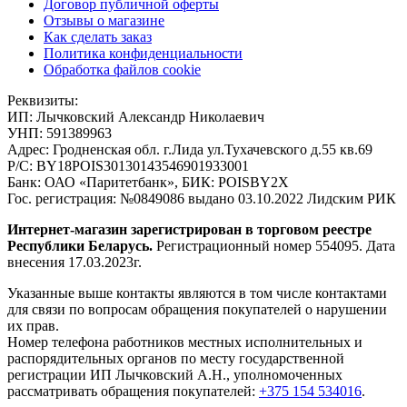
Договор публичной оферты
Отзывы о магазине
Как сделать заказ
Политика конфиденциальности
Обработка файлов cookie
Реквизиты:
ИП:
Лычковский Александр Николаевич
УНП:
591389963
Адрес:
Гродненская обл. г.Лида ул.Тухачевского д.55 кв.69
Р/С:
BY18POIS30130143546901933001
Банк:
ОАО «Паритетбанк», БИК: POISBY2X
Гос. регистрация:
№0849086 выдано 03.10.2022 Лидским РИК
Интернет-магазин зарегистрирован в торговом реестре
Республики Беларусь.
Регистрационный номер 554095. Дата
внесения 17.03.2023г.
Указанные выше контакты являются в том числе контактами
для связи по вопросам обращения покупателей о нарушении
их прав.
Номер телефона работников местных исполнительных и
распорядительных органов по месту государственной
регистрации ИП Лычковский А.Н., уполномоченных
рассматривать обращения покупателей:
+375 154 534016
.