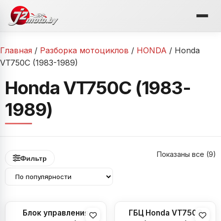
Перейти
к
содержимому
Главная
/
Разборка мотоциклов
/
HONDA
/ Honda
VT750C (1983-1989)
Honda VT750C (1983-
1989)
Показаны все (9)
Фильтр
Блок управления
ГБЦ Honda VT750C