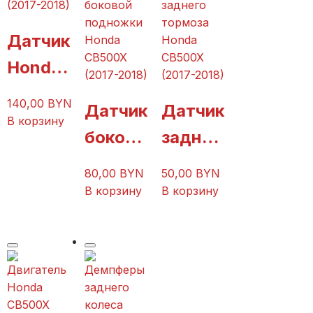
(2017-2018)
боковой
заднего
подножки
тормоза
Датчик
Honda
Honda
CB500X
CB500X
Honda
(2017-2018)
(2017-2018)
CB500
140,00
BYN
Датчик
Датчик
X
В корзину
боково
заднег
(2017-
й
о
2018)
80,00
BYN
50,00
BYN
подно
тормоз
В корзину
В корзину
жки
а
Honda
Honda
CB500
CB500
X
X