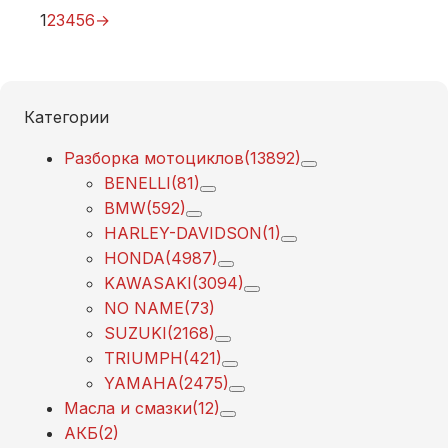
Honda
1
2
3
4
5
6
→
CB500
X
(2017-
Категории
2018)
Разборка мотоциклов
(13892)
BENELLI
(81)
BMW
(592)
HARLEY-DAVIDSON
(1)
HONDA
(4987)
KAWASAKI
(3094)
NO NAME
(73)
SUZUKI
(2168)
TRIUMPH
(421)
YAMAHA
(2475)
Масла и смазки
(12)
АКБ
(2)