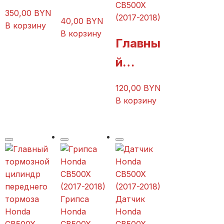
стекло
CB500X
фильтр
350,00
BYN
(2017-2018)
40,00
BYN
Honda
В корзину
Honda
В корзину
Главны
CB500
CB500
й
X
X
тормоз
(2017-
120,00
BYN
(2017-
ной
2018)
В корзину
2018)
цилинд
р
заднег
о
тормоз
Грипса
Датчик
Honda
Honda
а