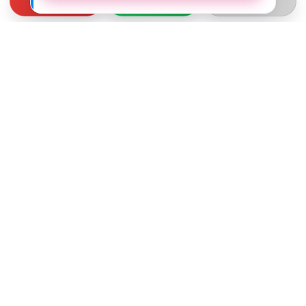
СВЯЗЬ С НАМИ
ТЕЛЕФОН:
+375 (29) 312-82-93
EMAIL:
j2motoby@gmail.com
ЮРИДИЧЕСКИЙ АДРЕС:
Беларусь, Гродненская обл. г.Лида
ул.Тухачевского д.55 кв.69
ВРЕМЯ РАБОТЫ:
ПН-ПТ: 10:00 - 19:00
СБ: 10:00 - 15:00