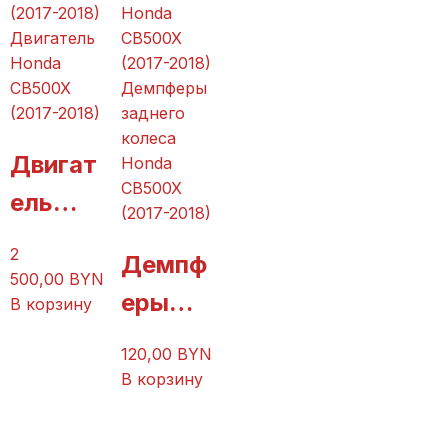
(2017-
(2017-
Двигатель
2018)
2018)
Honda
CB500X
Демпферы
(2017-2018)
заднего
колеса
Двигат
Honda
CB500X
ель
(2017-2018)
Honda
2
Демпф
CB500
500,00
BYN
еры
В корзину
X
заднег
(2017-
120,00
BYN
о
В корзину
2018)
колеса