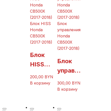
2018)
Блок HISS
Блок
Honda
управления
CB500X
Honda
(2017-2018)
CB500X
(2017-2018)
Блок
Блок
HISS
управл
Honda
200,00
BYN
ения
CB500
В корзину
300,00
BYN
Honda
В корзину
X
CB500
(2017-
X