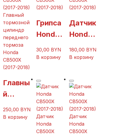
CB500X
CB500X
Honda
(2017-2018)
(2017-2018)
Главный
CB500
Грипса
Датчик
тормозной
X
цилиндр
Honda
Honda
переднего
(2017-
CB500
CB500
тормоза
2018)
30,00
BYN
180,00
BYN
Honda
X
X
В корзину
В корзину
CB500X
(2017-
(2017-
(2017-2018)
2018)
2018)
Главны
й
тормоз
250,00
BYN
ной
Датчик
Датчик
В корзину
Honda
Honda
цилинд
CB500X
CB500X