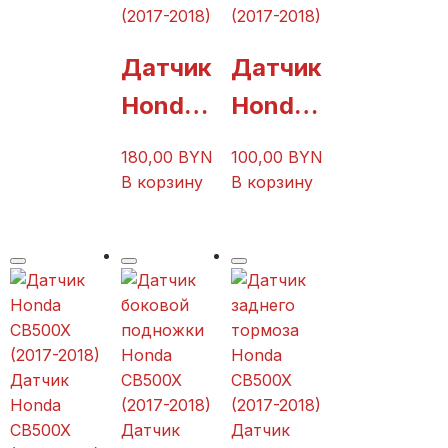
р
(2017-2018)
(2017-2018)
передн
Датчик
Датчик
его
Honda
Honda
тормоз
CB500
CB500
180,00
BYN
100,00
BYN
а
X
X
В корзину
В корзину
Honda
(2017-
(2017-
CB500
2018)
2018)
X
(2017-
2018)
Датчик
Honda
CB500X
Датчик
Датчик