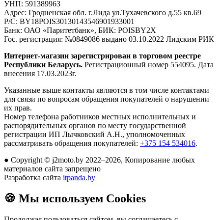
УНП:
591389963
Адрес:
Гродненская обл. г.Лида ул.Тухачевского д.55 кв.69
Р/С:
BY18POIS30130143546901933001
Банк:
ОАО «Паритетбанк», БИК: POISBY2X
Гос. регистрация:
№0849086 выдано 03.10.2022 Лидским РИК
Интернет-магазин зарегистрирован в торговом реестре
Республики Беларусь.
Регистрационный номер 554095. Дата
внесения 17.03.2023г.
Указанные выше контакты являются в том числе контактами
для связи по вопросам обращения покупателей о нарушении
их прав.
Номер телефона работников местных исполнительных и
распорядительных органов по месту государственной
регистрации ИП Лычковский А.Н., уполномоченных
рассматривать обращения покупателей:
+375 154 534016
.
●
Copyright © j2moto.by 2022–2026, Копирование любых
материалов сайта запрещено
Разработка сайта
itpanda.by
🍪
Мы используем Cookies
Продолжая пользоваться сайтом, вы соглашаетесь с