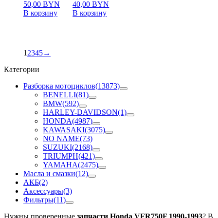
50,00
BYN
40,00
BYN
В корзину
В корзину
1
2
3
4
5
→
Категории
Разборка мотоциклов
(13873)
BENELLI
(81)
BMW
(592)
HARLEY-DAVIDSON
(1)
HONDA
(4987)
KAWASAKI
(3075)
NO NAME
(73)
SUZUKI
(2168)
TRIUMPH
(421)
YAMAHA
(2475)
Масла и смазки
(12)
АКБ
(2)
Аксессуары
(3)
Фильтры
(11)
Нужны проверенные
запчасти Honda VFR750F 1990-1993
? В