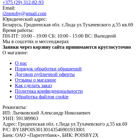
+375 (29) 312-82-93
Email:
j2motoby@gmail.com
Юридический адрес:
Беларусь, Гродненская обл. г.Лида ул.Тухачевского д.55 кв.69
Время работы:
ПН-ПТ: 10:00 - 19:00
СБ: 10:00 - 15:00
ВС: Выходной
Мы в соцсетях и мессенджерах
Заявки через корзину сайта принимаются круглосуточно
О магазине:
О нас
Порядок обработки обращений
Договор публичной оферты
Отзывы о магазине
Как сделать заказ
Политика конфиденциальности
Обработка файлов cookie
Реквизиты:
ИП:
Лычковский Александр Николаевич
УНП:
591389963
Адрес:
Гродненская обл. г.Лида ул.Тухачевского д.55 кв.69
Р/С:
BY18POIS30130143546901933001
Банк:
ОАО «Паритетбанк», БИК: POISBY2X