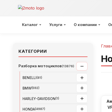
Перейти
к
содержимому
Каталог
Услуги
О компании
О
Глав
КАТЕГОРИИ
Ho
Разборка мотоциклов
(13876)
BENELLI
(81)
BMW
(592)
HARLEY-DAVIDSON
(1)
Ам
VF
HONDA
(4987)