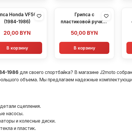
пса Honda VF500F
Грипса с
(1984-1986)
пластиковой ручкой
Honda VF500F (1984-
V
20,00
BYN
50,00
BYN
1986)
В корзину
В корзину
84-1986
для своего спортбайка? В магазине J2moto собра
большого объема. Мы предлагаем надежные комплектующие
 детали сцепления.
ые насосы.
аторы и колесные диски.
текла и пластик.