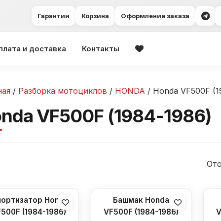
Гарантии
Корзина
Оформление заказа
плата и доставка
Контакты
ная
/
Разборка мотоциклов
/
HONDA
/ Honda VF500F (1
nda VF500F (1984-1986)
Ото
ортизатор Honda
Башмак Honda
500F (1984-1986)
VF500F (1984-1986)
V