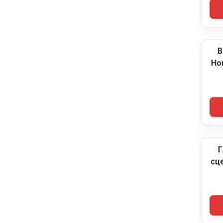
В
Ho
Г
сц
Ho