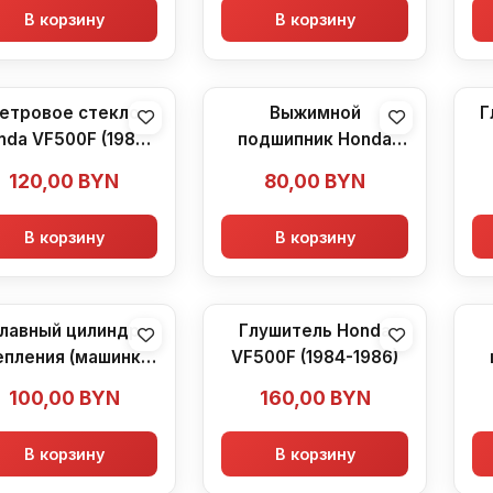
В корзину
В корзину
етровое стекло
Выжимной
Г
nda VF500F (1984-
подшипник Honda
1986)
VF500F (1984-1986)
т
120,00
BYN
80,00
BYN
H
В корзину
В корзину
лавный цилиндр
Глушитель Honda
епления (машинка)
VF500F (1984-1986)
nda VF500F (1984-
V
100,00
BYN
160,00
BYN
1986)
В корзину
В корзину