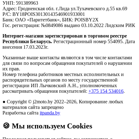
УНП:
591389963
Адрес:
Гродненская обл. г.Лида ул.Тухачевского д.55 кв.69
Р/С:
BY18POIS30130143546901933001
Банк:
ОАО «Паритетбанк», БИК: POISBY2X
Гос. регистрация:
№0849086 выдано 03.10.2022 Лидским РИК
Интернет-магазин зарегистрирован в торговом реестре
Республики Беларусь.
Регистрационный номер 554095. Дата
внесения 17.03.2023г.
Указанные выше контакты являются в том числе контактами
для связи по вопросам обращения покупателей о нарушении
их прав.
Номер телефона работников местных исполнительных и
распорядительных органов по месту государственной
регистрации ИП Лычковский А.Н., уполномоченных
рассматривать обращения покупателей:
+375 154 534016
.
●
Copyright © j2moto.by 2022–2026, Копирование любых
материалов сайта запрещено
Разработка сайта
itpanda.by
🍪
Мы используем Cookies